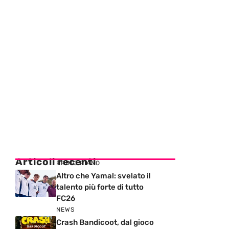
Articoli recenti
PRIMO PIANO
Altro che Yamal: svelato il
talento più forte di tutto
FC26
NEWS
Crash Bandicoot, dal gioco