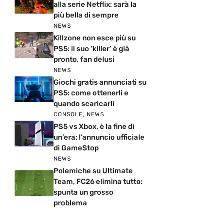
alla serie Netflix: sarà la
più bella di sempre
NEWS
Killzone non esce più su
PS5: il suo ‘killer’ è già
pronto, fan delusi
NEWS
Giochi gratis annunciati su
PS5: come ottenerli e
quando scaricarli
CONSOLE
,
NEWS
PS5 vs Xbox, è la fine di
un’era: l’annuncio ufficiale
di GameStop
NEWS
Polemiche su Ultimate
Team, FC26 elimina tutto:
spunta un grosso
problema