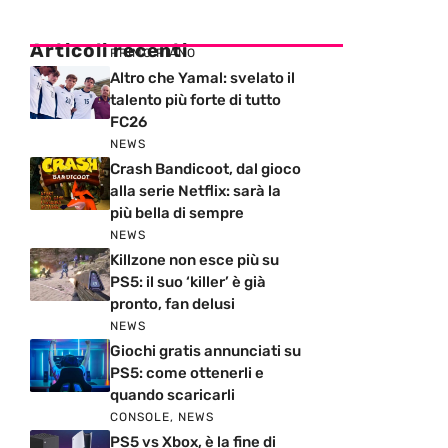
Articoli recenti
PRIMO PIANO
Altro che Yamal: svelato il
talento più forte di tutto
FC26
NEWS
Crash Bandicoot, dal gioco
alla serie Netflix: sarà la
più bella di sempre
NEWS
Killzone non esce più su
PS5: il suo ‘killer’ è già
pronto, fan delusi
NEWS
Giochi gratis annunciati su
PS5: come ottenerli e
quando scaricarli
CONSOLE
,
NEWS
PS5 vs Xbox, è la fine di