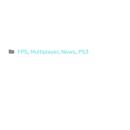
Categorie
FPS
,
Multiplayer
,
News
,
PS3