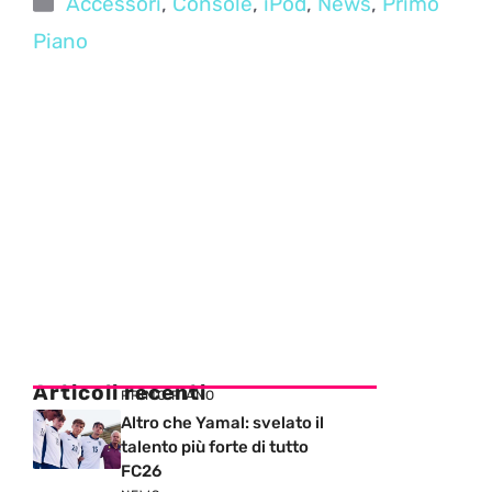
Accessori
,
Console
,
iPod
,
News
,
Primo
Piano
Articoli recenti
PRIMO PIANO
Altro che Yamal: svelato il
talento più forte di tutto
FC26