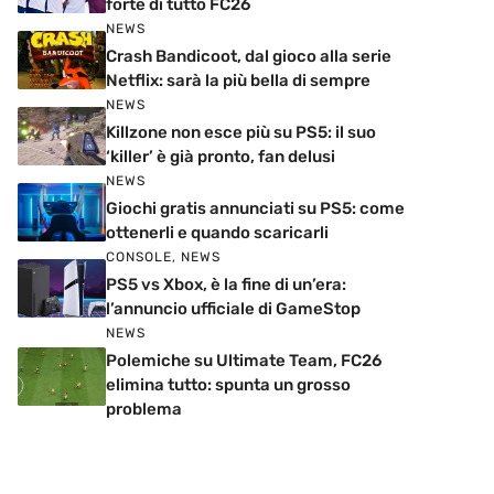
forte di tutto FC26
NEWS
Crash Bandicoot, dal gioco alla serie
Netflix: sarà la più bella di sempre
NEWS
Killzone non esce più su PS5: il suo
‘killer’ è già pronto, fan delusi
NEWS
Giochi gratis annunciati su PS5: come
ottenerli e quando scaricarli
CONSOLE
,
NEWS
PS5 vs Xbox, è la fine di un’era:
l’annuncio ufficiale di GameStop
NEWS
Polemiche su Ultimate Team, FC26
elimina tutto: spunta un grosso
problema