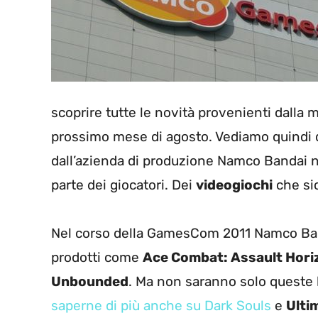
scoprire tutte le novità provenienti dalla 
prossimo mese di agosto. Vediamo quindi 
dall’azienda di produzione Namco Bandai n
parte dei giocatori. Dei
videogiochi
che si
Nel corso della GamesCom 2011 Namco Band
prodotti come
Ace Combat: Assault Hori
Unbounded
. Ma non saranno solo queste
saperne di più anche su Dark Souls
e
Ulti