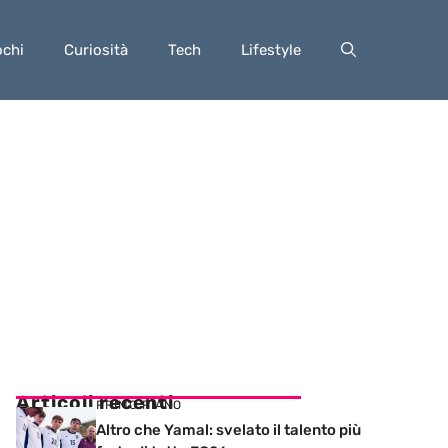
ochi
Curiosità
Tech
Lifestyle
Articoli recenti
PRIMO PIANO
Altro che Yamal: svelato il talento più