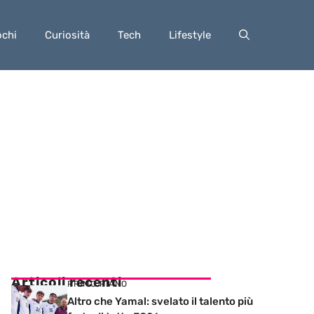
ochi
Curiosità
Tech
Lifestyle
Articoli recenti
PRIMO PIANO
Altro che Yamal: svelato il talento più