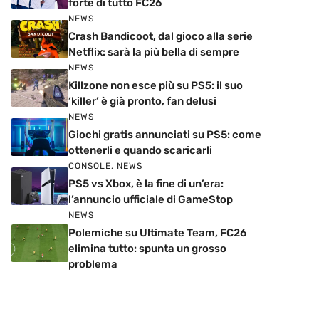
forte di tutto FC26
NEWS
Crash Bandicoot, dal gioco alla serie
Netflix: sarà la più bella di sempre
NEWS
Killzone non esce più su PS5: il suo
‘killer’ è già pronto, fan delusi
NEWS
Giochi gratis annunciati su PS5: come
ottenerli e quando scaricarli
CONSOLE
,
NEWS
PS5 vs Xbox, è la fine di un’era:
l’annuncio ufficiale di GameStop
NEWS
Polemiche su Ultimate Team, FC26
elimina tutto: spunta un grosso
problema