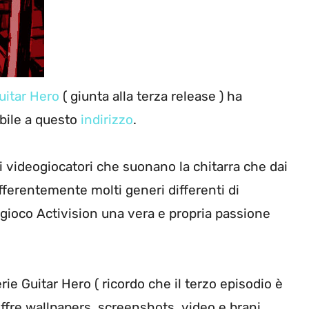
uitar Hero
( giunta alla terza release ) ha
ibile a questo
indirizzo
.
i videogiocatori che suonano la chitarra che dai
fferentemente molti generi differenti di
gioco Activision una vera e propria passione
serie Guitar Hero ( ricordo che il terzo episodio è
offre wallpapers, screenshots, video e brani