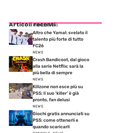
Articoli recenti
PRIMO PIANO
Altro che Yamal: svelato il
talento più forte di tutto
FC26
NEWS
Crash Bandicoot, dal gioco
alla serie Netflix: sarà la
più bella di sempre
NEWS
Killzone non esce più su
PS5: il suo ‘killer’ è già
pronto, fan delusi
NEWS
Giochi gratis annunciati su
PS5: come ottenerli e
quando scaricarli