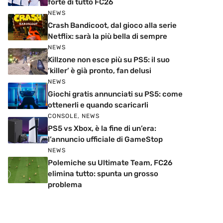
forte di tutto FC26
NEWS
Crash Bandicoot, dal gioco alla serie
Netflix: sarà la più bella di sempre
NEWS
Killzone non esce più su PS5: il suo
‘killer’ è già pronto, fan delusi
NEWS
Giochi gratis annunciati su PS5: come
ottenerli e quando scaricarli
CONSOLE
,
NEWS
PS5 vs Xbox, è la fine di un’era:
l’annuncio ufficiale di GameStop
NEWS
Polemiche su Ultimate Team, FC26
elimina tutto: spunta un grosso
problema