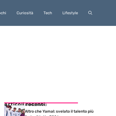
ochi
Curiosità
Tech
Lifestyle
Articoli recenti
PRIMO PIANO
Altro che Yamal: svelato il talento più