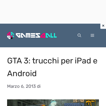
Vai
al
Menu
contenuto
GTA 3: trucchi per iPad e
Android
Marzo 6, 2013
di