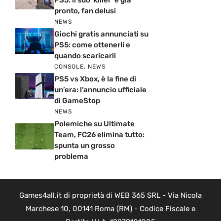
PS5: il suo ‘killer’ è già
pronto, fan delusi
NEWS
Giochi gratis annunciati su
PS5: come ottenerli e
quando scaricarli
CONSOLE
,
NEWS
PS5 vs Xbox, è la fine di
un’era: l’annuncio ufficiale
di GameStop
NEWS
Polemiche su Ultimate
Team, FC26 elimina tutto:
spunta un grosso
problema
Games4all.it di proprietà di WEB 365 SRL - Via Nicola
Marchese 10, 00141 Roma (RM) - Codice Fiscale e