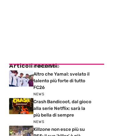
Articoli recenti
PRIMO PIANO
Altro che Yamal: svelato il
talento più forte di tutto
FC26
NEWS
Crash Bandicoot, dal gioco
alla serie Netflix: sarà la
più bella di sempre
NEWS
Killzone non esce più su