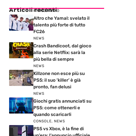
Articoli recenti
PRIMO PIANO
Altro che Yamal: svelato il
talento più forte di tutto
FC26
NEWS
Crash Bandicoot, dal gioco
alla serie Netflix: sarà la
più bella di sempre
NEWS
Killzone non esce più su
PS5: il suo ‘killer’ è già
pronto, fan delusi
NEWS
Giochi gratis annunciati su
PS5: come ottenerli e
quando scaricarli
CONSOLE
,
NEWS
PS5 vs Xbox, è la fine di
un’era: l’annuncio ufficiale