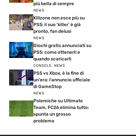
più bella di sempre
NEWS
Killzone non esce più su
PS5: il suo ‘killer’ è già
pronto, fan delusi
NEWS
Giochi gratis annunciati su
PS5: come ottenerli e
quando scaricarli
CONSOLE
,
NEWS
PS5 vs Xbox, è la fine di
un’era: l’annuncio ufficiale
di GameStop
NEWS
Polemiche su Ultimate
Team, FC26 elimina tutto:
spunta un grosso
problema