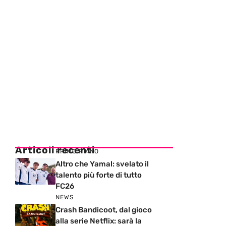
Articoli recenti
PRIMO PIANO
Altro che Yamal: svelato il
talento più forte di tutto
FC26
NEWS
Crash Bandicoot, dal gioco
alla serie Netflix: sarà la