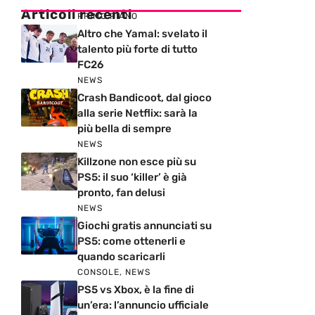
Articoli recenti
PRIMO PIANO
Altro che Yamal: svelato il
talento più forte di tutto
FC26
NEWS
Crash Bandicoot, dal gioco
alla serie Netflix: sarà la
più bella di sempre
NEWS
Killzone non esce più su
PS5: il suo ‘killer’ è già
pronto, fan delusi
NEWS
Giochi gratis annunciati su
PS5: come ottenerli e
quando scaricarli
CONSOLE
,
NEWS
PS5 vs Xbox, è la fine di
un’era: l’annuncio ufficiale