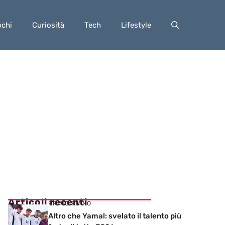
ochi
Curiosità
Tech
Lifestyle
Articoli recenti
PRIMO PIANO
Altro che Yamal: svelato il talento più