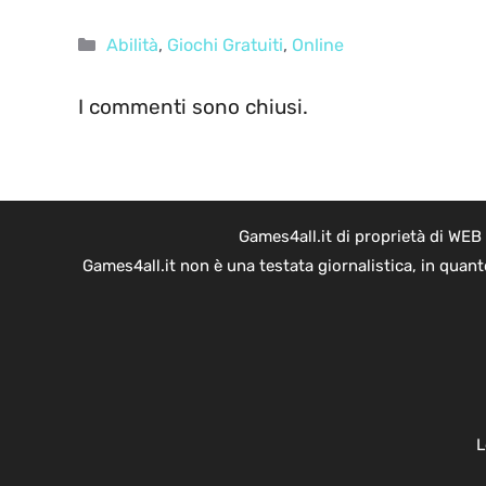
Categorie
Abilità
,
Giochi Gratuiti
,
Online
I commenti sono chiusi.
Games4all.it di proprietà di WEB
Games4all.it non è una testata giornalistica, in quan
L