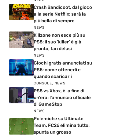
Crash Bandicoot, dal gioco
alla serie Netflix: sarà la
più bella di sempre
NEWS
Killzone non esce più su
PS5: il suo ‘killer’ è già
pronto, fan delusi
NEWS
Giochi gratis annunciati su
PS5: come ottenerli e
quando scaricarli
CONSOLE
,
NEWS
PS5 vs Xbox, è la fine di
un’era: l’annuncio ufficiale
di GameStop
NEWS
Polemiche su Ultimate
Team, FC26 elimina tutto:
spunta un grosso