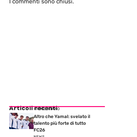
I commenti sono chiusi.
Articoli recenti
PRIMO PIANO
Altro che Yamal: svelato il
talento più forte di tutto
FC26
NEWS