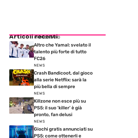
Articoli recenti
PRIMO PIANO
Altro che Yamal: svelato il
talento più forte di tutto
FC26
NEWS
Crash Bandicoot, dal gioco
alla serie Netflix: sarà la
più bella di sempre
NEWS
Killzone non esce più su
PS5: il suo ‘killer’ è già
pronto, fan delusi
NEWS
Giochi gratis annunciati su
PS5: come ottenerli e