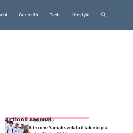
ochi
Curiosità
Tech
Lifestyle
Articoli recenti
PRIMO PIANO
Altro che Yamal: svelato il talento più