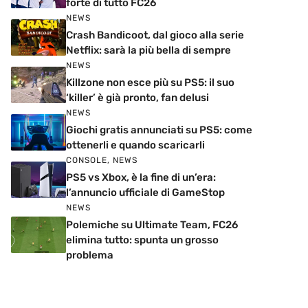
forte di tutto FC26
NEWS
Crash Bandicoot, dal gioco alla serie
Netflix: sarà la più bella di sempre
NEWS
Killzone non esce più su PS5: il suo
‘killer’ è già pronto, fan delusi
NEWS
Giochi gratis annunciati su PS5: come
ottenerli e quando scaricarli
CONSOLE
,
NEWS
PS5 vs Xbox, è la fine di un’era:
l’annuncio ufficiale di GameStop
NEWS
Polemiche su Ultimate Team, FC26
elimina tutto: spunta un grosso
problema