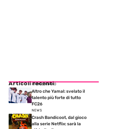
Articoli recenti
PRIMO PIANO
Altro che Yamal: svelato il
talento più forte di tutto
FC26
NEWS
Crash Bandicoot, dal gioco
alla serie Netflix: sarà la