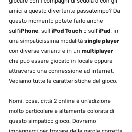
giocare con i compagni di scuola o con gli
amici a questo divertente passatempo? Da
questo momento potete farlo anche
sull’
iPhone
, sull’
iPod Touch
o sull’
iPad
, in
una simpaticissima modalità
single player
con diverse varianti e in un
multiplayer
che può essere giocato in locale oppure
attraverso una connessione ad internet.
Vediamo tutte le caratteristiche del gioco.
Nomi, cose, città 2 online è un’edizione
molto particolare e altamente colorata di
questo simpatico gioco. Dovremo
impegnarci per trovare delle parole corrette