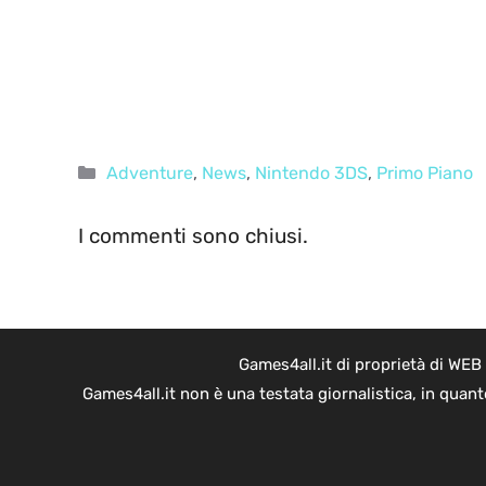
Categorie
Adventure
,
News
,
Nintendo 3DS
,
Primo Piano
I commenti sono chiusi.
Games4all.it di proprietà di WEB
Games4all.it non è una testata giornalistica, in quan