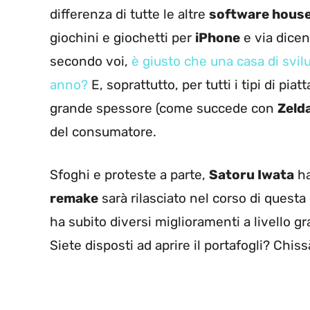
differenza di tutte le altre
software hous
giochini e giochetti per
iPhone
e via dice
secondo voi,
è giusto che una casa di svil
anno?
E, soprattutto, per tutti i tipi di p
grande spessore (come succede con
Zeld
del consumatore.
Sfoghi e proteste a parte,
Satoru Iwata
ha
remake
sarà rilasciato nel corso di questa
ha subito diversi miglioramenti a livello gr
Siete disposti ad aprire il portafogli? Chis