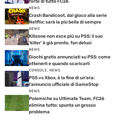
forte di tutto FC26
NEWS
Crash Bandicoot, dal gioco alla serie
Netflix: sarà la più bella di sempre
NEWS
Killzone non esce più su PS5: il suo
‘killer’ è già pronto, fan delusi
NEWS
Giochi gratis annunciati su PS5: come
ottenerli e quando scaricarli
CONSOLE
,
NEWS
PS5 vs Xbox, è la fine di un’era:
l’annuncio ufficiale di GameStop
NEWS
Polemiche su Ultimate Team, FC26
elimina tutto: spunta un grosso
problema