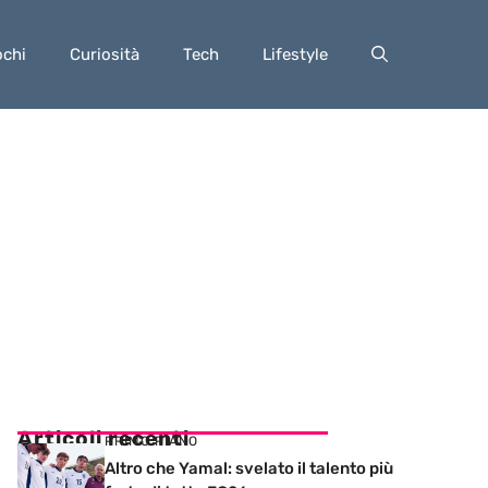
ochi
Curiosità
Tech
Lifestyle
Articoli recenti
PRIMO PIANO
Altro che Yamal: svelato il talento più