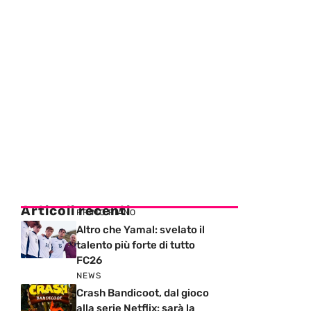
Articoli recenti
PRIMO PIANO
Altro che Yamal: svelato il
talento più forte di tutto
FC26
NEWS
Crash Bandicoot, dal gioco
alla serie Netflix: sarà la