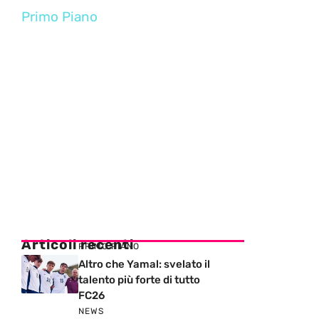
Primo Piano
Articoli recenti
PRIMO PIANO
Altro che Yamal: svelato il
talento più forte di tutto
FC26
NEWS