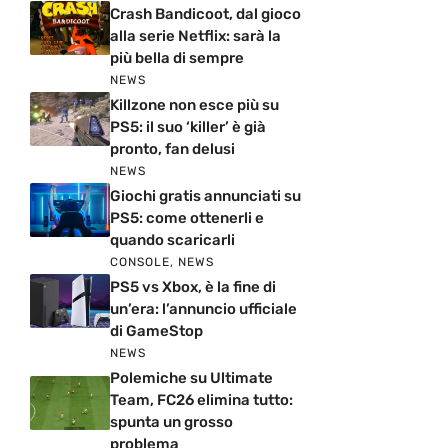
Crash Bandicoot, dal gioco
alla serie Netflix: sarà la
più bella di sempre
NEWS
Killzone non esce più su
PS5: il suo ‘killer’ è già
pronto, fan delusi
NEWS
Giochi gratis annunciati su
PS5: come ottenerli e
quando scaricarli
CONSOLE
,
NEWS
PS5 vs Xbox, è la fine di
un’era: l’annuncio ufficiale
di GameStop
NEWS
Polemiche su Ultimate
Team, FC26 elimina tutto:
spunta un grosso
problema