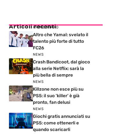
Articoli recenti
PRIMO PIANO
Altro che Yamal: svelato il
talento più forte di tutto
FC26
NEWS
Crash Bandicoot, dal gioco
alla serie Netflix: sarà la
più bella di sempre
NEWS
Killzone non esce più su
PS5: il suo ‘killer’ è già
pronto, fan delusi
NEWS
Giochi gratis annunciati su
PS5: come ottenerli e
quando scaricarli