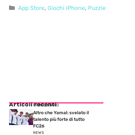
Categorie
App Store
,
Giochi iPhone
,
Puzzle
Articoli recenti
PRIMO PIANO
Altro che Yamal: svelato il
talento più forte di tutto
FC26
NEWS