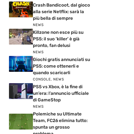
Crash Bandicoot, dal gioco
alla serie Netflix: sarà la
più bella di sempre
NEWS
Killzone non esce più su
PS5: il suo ‘killer’ è già
pronto, fan delusi
NEWS
Giochi gratis annunciati su
PS5: come ottenerli e
quando scaricarli
CONSOLE
,
NEWS
PS5 vs Xbox, è la fine di
un’era: l’annuncio ufficiale
di GameStop
NEWS
Polemiche su Ultimate
Team, FC26 elimina tutto:
spunta un grosso
problema