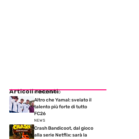
Articoli recenti
PRIMO PIANO
Altro che Yamal: svelato il
talento più forte di tutto
FC26
NEWS
Crash Bandicoot, dal gioco
alla serie Netflix: sarà la