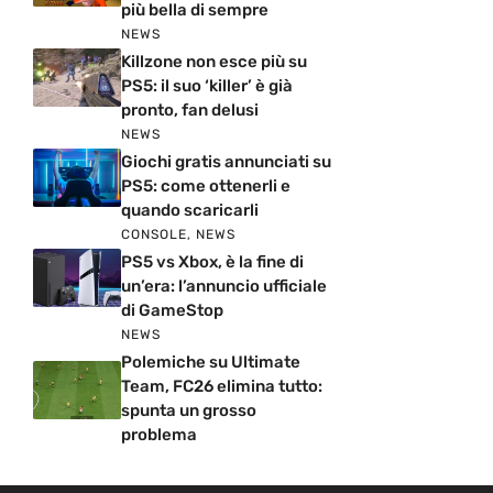
più bella di sempre
NEWS
Killzone non esce più su
PS5: il suo ‘killer’ è già
pronto, fan delusi
NEWS
Giochi gratis annunciati su
PS5: come ottenerli e
quando scaricarli
CONSOLE
,
NEWS
PS5 vs Xbox, è la fine di
un’era: l’annuncio ufficiale
di GameStop
NEWS
Polemiche su Ultimate
Team, FC26 elimina tutto:
spunta un grosso
problema