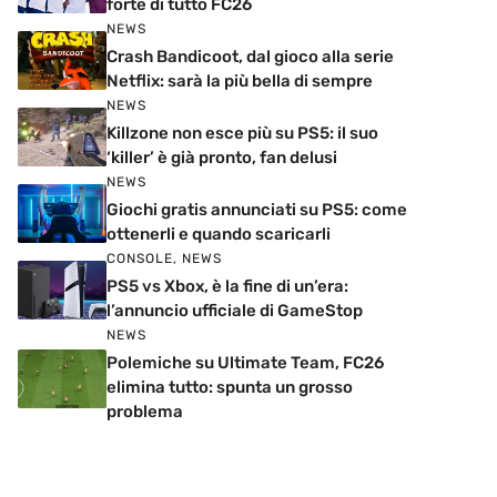
forte di tutto FC26
NEWS
Crash Bandicoot, dal gioco alla serie
Netflix: sarà la più bella di sempre
NEWS
Killzone non esce più su PS5: il suo
‘killer’ è già pronto, fan delusi
NEWS
Giochi gratis annunciati su PS5: come
ottenerli e quando scaricarli
CONSOLE
,
NEWS
PS5 vs Xbox, è la fine di un’era:
l’annuncio ufficiale di GameStop
NEWS
Polemiche su Ultimate Team, FC26
elimina tutto: spunta un grosso
problema