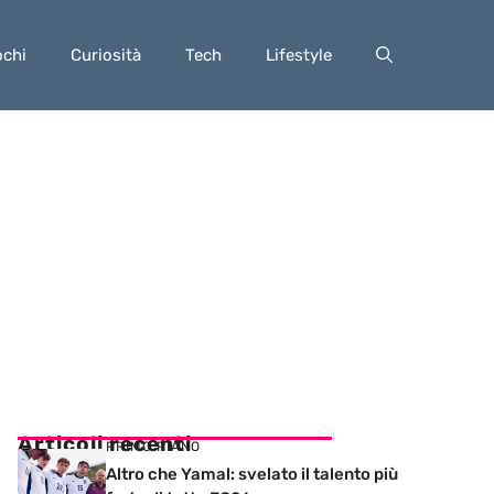
ochi
Curiosità
Tech
Lifestyle
Articoli recenti
PRIMO PIANO
Altro che Yamal: svelato il talento più