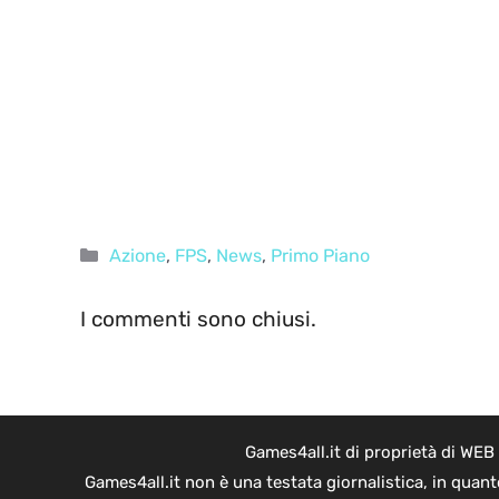
Categorie
Azione
,
FPS
,
News
,
Primo Piano
I commenti sono chiusi.
Games4all.it di proprietà di WEB
Games4all.it non è una testata giornalistica, in quan