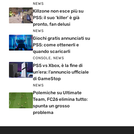
NEWS
Killzone non esce più su
PS5: il suo ‘killer’ è già
pronto, fan delusi
NEWS
Giochi gratis annunciati su
PS5: come ottenerli e
quando scaricarli
CONSOLE
,
NEWS
PS5 vs Xbox, è la fine di
un’era: l’annuncio ufficiale
di GameStop
NEWS
Polemiche su Ultimate
Team, FC26 elimina tutto:
spunta un grosso
problema