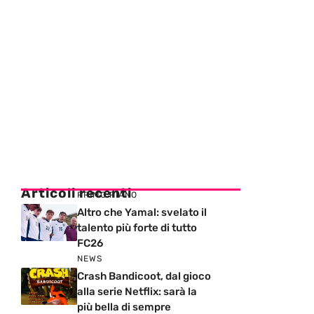
Articoli recenti
PRIMO PIANO
Altro che Yamal: svelato il
talento più forte di tutto
FC26
NEWS
Crash Bandicoot, dal gioco
alla serie Netflix: sarà la
più bella di sempre