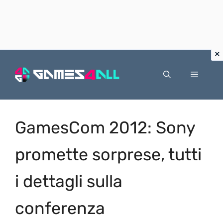
Vai
al
Menu
contenuto
GamesCom 2012: Sony
promette sorprese, tutti
i dettagli sulla
conferenza