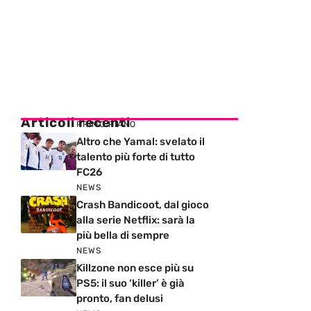
Articoli recenti
PRIMO PIANO
Altro che Yamal: svelato il
talento più forte di tutto
FC26
NEWS
Crash Bandicoot, dal gioco
alla serie Netflix: sarà la
più bella di sempre
NEWS
Killzone non esce più su
PS5: il suo ‘killer’ è già
pronto, fan delusi