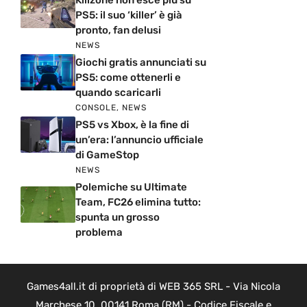
PS5: il suo ‘killer’ è già
pronto, fan delusi
NEWS
Giochi gratis annunciati su
PS5: come ottenerli e
quando scaricarli
CONSOLE
,
NEWS
PS5 vs Xbox, è la fine di
un’era: l’annuncio ufficiale
di GameStop
NEWS
Polemiche su Ultimate
Team, FC26 elimina tutto:
spunta un grosso
problema
Games4all.it di proprietà di WEB 365 SRL - Via Nicola
Marchese 10, 00141 Roma (RM) - Codice Fiscale e