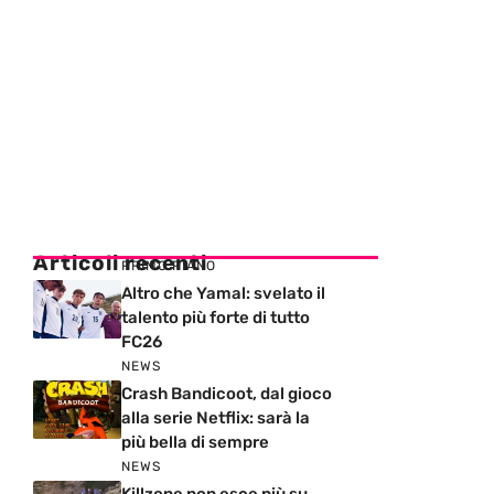
Articoli recenti
PRIMO PIANO
Altro che Yamal: svelato il
talento più forte di tutto
FC26
NEWS
Crash Bandicoot, dal gioco
alla serie Netflix: sarà la
più bella di sempre
NEWS
Killzone non esce più su