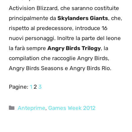
Activision Blizzard, che saranno costituite
principalmente da
Skylanders Giants
, che,
rispetto al predecessore, introduce 16
nuovi personaggi. Inoltre la parte del leone
la farà sempre
Angry Birds Trilogy
, la
compilation che raccoglie Angry Birds,
Angry Birds Seasons e Angry Birds Rio.
Pagine:
1
2
3
Categorie
Anteprime
,
Games Week 2012