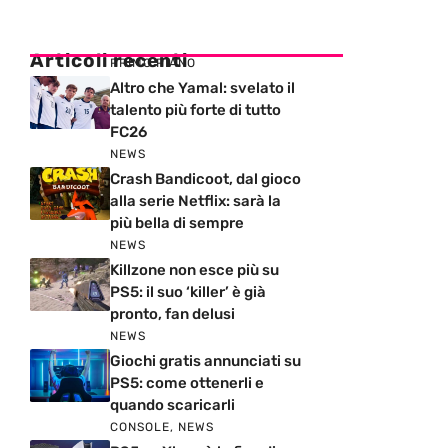
Articoli recenti
PRIMO PIANO
Altro che Yamal: svelato il
talento più forte di tutto
FC26
NEWS
Crash Bandicoot, dal gioco
alla serie Netflix: sarà la
più bella di sempre
NEWS
Killzone non esce più su
PS5: il suo ‘killer’ è già
pronto, fan delusi
NEWS
Giochi gratis annunciati su
PS5: come ottenerli e
quando scaricarli
CONSOLE
,
NEWS