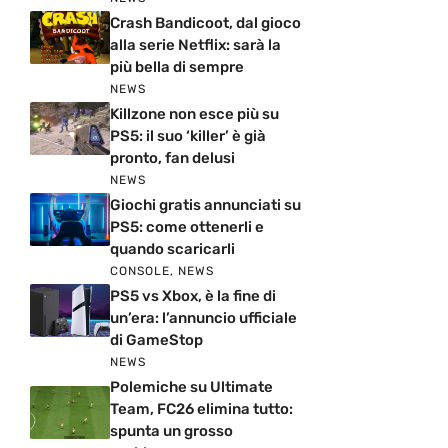
Crash Bandicoot, dal gioco
alla serie Netflix: sarà la
più bella di sempre
NEWS
Killzone non esce più su
PS5: il suo ‘killer’ è già
pronto, fan delusi
NEWS
Giochi gratis annunciati su
PS5: come ottenerli e
quando scaricarli
CONSOLE
,
NEWS
PS5 vs Xbox, è la fine di
un’era: l’annuncio ufficiale
di GameStop
NEWS
Polemiche su Ultimate
Team, FC26 elimina tutto:
spunta un grosso