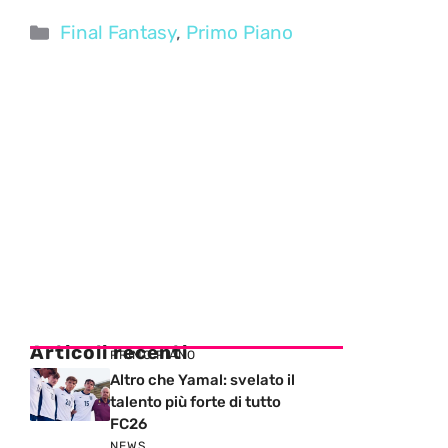
Categorie
Final Fantasy
,
Primo Piano
Articoli recenti
PRIMO PIANO
Altro che Yamal: svelato il
talento più forte di tutto
FC26
NEWS