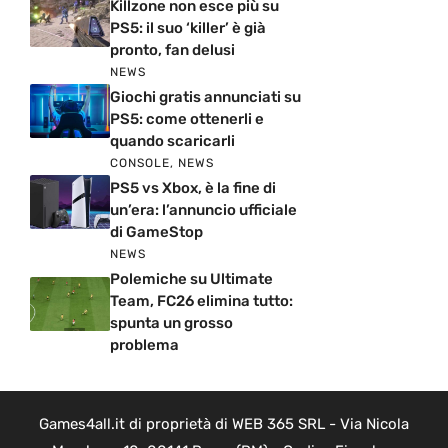
Killzone non esce più su
PS5: il suo ‘killer’ è già
pronto, fan delusi
NEWS
Giochi gratis annunciati su
PS5: come ottenerli e
quando scaricarli
CONSOLE
,
NEWS
PS5 vs Xbox, è la fine di
un’era: l’annuncio ufficiale
di GameStop
NEWS
Polemiche su Ultimate
Team, FC26 elimina tutto:
spunta un grosso
problema
Games4all.it di proprietà di WEB 365 SRL - Via Nicola