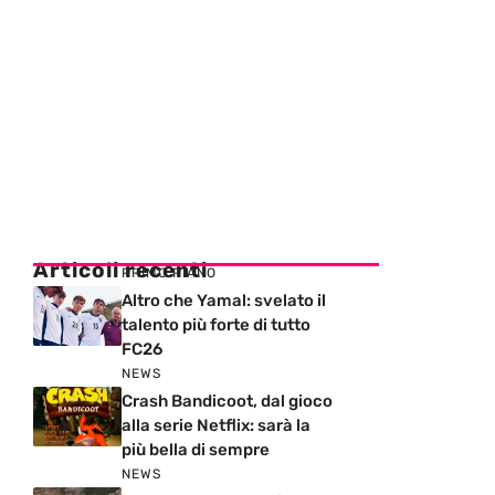
Articoli recenti
PRIMO PIANO
Altro che Yamal: svelato il
talento più forte di tutto
FC26
NEWS
Crash Bandicoot, dal gioco
alla serie Netflix: sarà la
più bella di sempre
NEWS