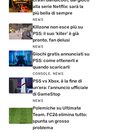
Crash Bandicoot, dal gioco
alla serie Netflix: sarà la
più bella di sempre
NEWS
Killzone non esce più su
PS5: il suo ‘killer’ è già
pronto, fan delusi
NEWS
Giochi gratis annunciati su
PS5: come ottenerli e
quando scaricarli
CONSOLE
,
NEWS
PS5 vs Xbox, è la fine di
un’era: l’annuncio ufficiale
di GameStop
NEWS
Polemiche su Ultimate
Team, FC26 elimina tutto:
spunta un grosso
problema