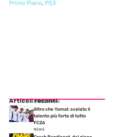
Primo Piano
,
PS3
Articoli recenti
PRIMO PIANO
Altro che Yamal: svelato il
talento più forte di tutto
FC26
NEWS