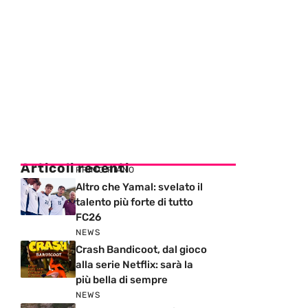
Articoli recenti
PRIMO PIANO
Altro che Yamal: svelato il
talento più forte di tutto
FC26
NEWS
Crash Bandicoot, dal gioco
alla serie Netflix: sarà la
più bella di sempre
NEWS