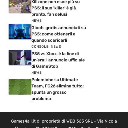
Killzone non esce più su
PS5: il suo ‘killer’ è già
pronto, fan delusi
NEWS
Giochi gratis annunciati su
PS5: come ottenerli e
quando scaricarli
CONSOLE
,
NEWS
PS5 vs Xbox, è la fine di
un’era: l’annuncio ufficiale
di GameStop
NEWS
Polemiche su Ultimate
Team, FC26 elimina tutto:
spunta un grosso
problema
Games4all.it di proprietà di WEB 365 SRL - Via Nicola