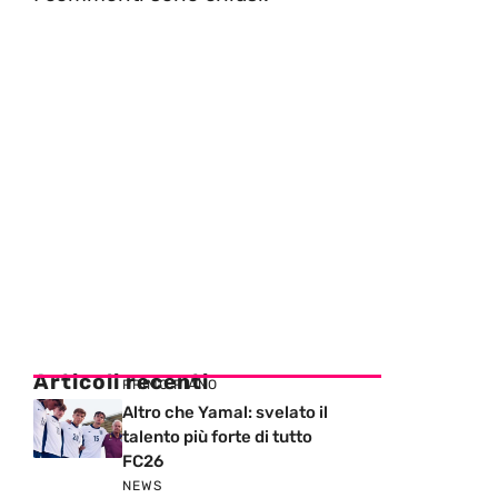
Articoli recenti
PRIMO PIANO
Altro che Yamal: svelato il
talento più forte di tutto
FC26
NEWS