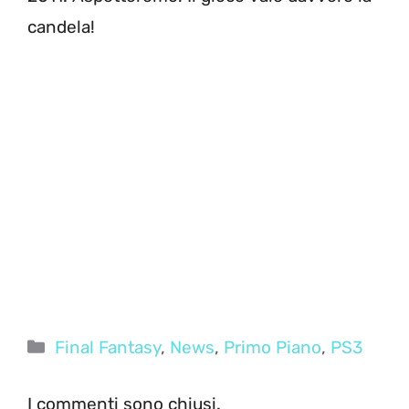
candela!
Categorie
Final Fantasy
,
News
,
Primo Piano
,
PS3
I commenti sono chiusi.