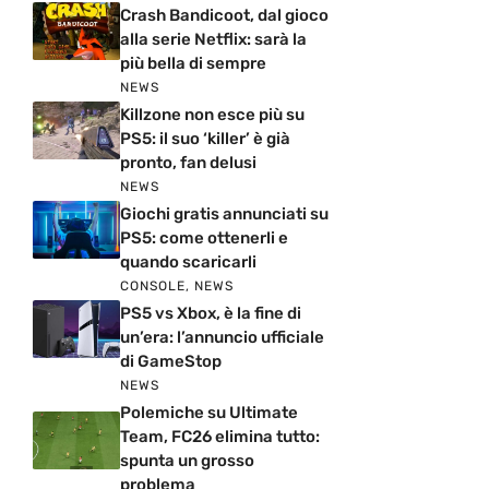
Crash Bandicoot, dal gioco
alla serie Netflix: sarà la
più bella di sempre
NEWS
Killzone non esce più su
PS5: il suo ‘killer’ è già
pronto, fan delusi
NEWS
Giochi gratis annunciati su
PS5: come ottenerli e
quando scaricarli
CONSOLE
,
NEWS
PS5 vs Xbox, è la fine di
un’era: l’annuncio ufficiale
di GameStop
NEWS
Polemiche su Ultimate
Team, FC26 elimina tutto:
spunta un grosso
problema