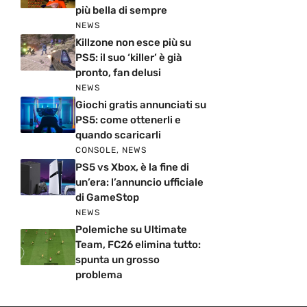
più bella di sempre
NEWS
Killzone non esce più su
PS5: il suo ‘killer’ è già
pronto, fan delusi
NEWS
Giochi gratis annunciati su
PS5: come ottenerli e
quando scaricarli
CONSOLE
,
NEWS
PS5 vs Xbox, è la fine di
un’era: l’annuncio ufficiale
di GameStop
NEWS
Polemiche su Ultimate
Team, FC26 elimina tutto:
spunta un grosso
problema