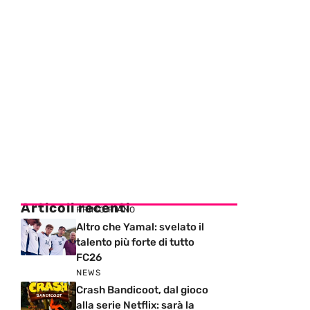
Articoli recenti
PRIMO PIANO
Altro che Yamal: svelato il
talento più forte di tutto
FC26
NEWS
Crash Bandicoot, dal gioco
alla serie Netflix: sarà la