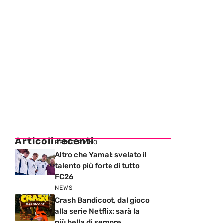
Articoli recenti
PRIMO PIANO
Altro che Yamal: svelato il
talento più forte di tutto
FC26
NEWS
Crash Bandicoot, dal gioco
alla serie Netflix: sarà la
più bella di sempre