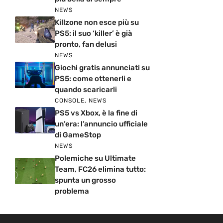
NEWS
Killzone non esce più su
PS5: il suo ‘killer’ è già
pronto, fan delusi
NEWS
Giochi gratis annunciati su
PS5: come ottenerli e
quando scaricarli
CONSOLE
,
NEWS
PS5 vs Xbox, è la fine di
un’era: l’annuncio ufficiale
di GameStop
NEWS
Polemiche su Ultimate
Team, FC26 elimina tutto:
spunta un grosso
problema