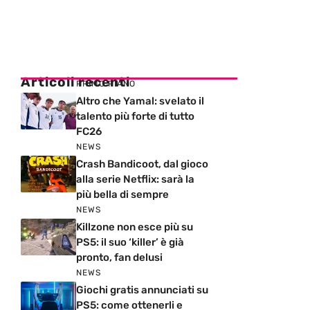
Articoli recenti
PRIMO PIANO
Altro che Yamal: svelato il
talento più forte di tutto
FC26
NEWS
Crash Bandicoot, dal gioco
alla serie Netflix: sarà la
più bella di sempre
NEWS
Killzone non esce più su
PS5: il suo ‘killer’ è già
pronto, fan delusi
NEWS
Giochi gratis annunciati su
PS5: come ottenerli e