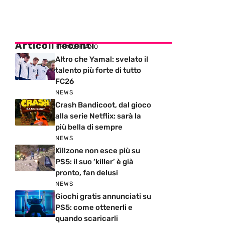
Articoli recenti
PRIMO PIANO
Altro che Yamal: svelato il
talento più forte di tutto
FC26
NEWS
Crash Bandicoot, dal gioco
alla serie Netflix: sarà la
più bella di sempre
NEWS
Killzone non esce più su
PS5: il suo ‘killer’ è già
pronto, fan delusi
NEWS
Giochi gratis annunciati su
PS5: come ottenerli e
quando scaricarli