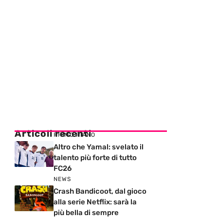
Articoli recenti
PRIMO PIANO
Altro che Yamal: svelato il
talento più forte di tutto
FC26
NEWS
Crash Bandicoot, dal gioco
alla serie Netflix: sarà la
più bella di sempre