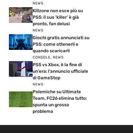
NEWS
Killzone non esce più su
PS5: il suo ‘killer’ è già
pronto, fan delusi
NEWS
Giochi gratis annunciati su
PS5: come ottenerli e
quando scaricarli
CONSOLE
,
NEWS
PS5 vs Xbox, è la fine di
un’era: l’annuncio ufficiale
di GameStop
NEWS
Polemiche su Ultimate
Team, FC26 elimina tutto:
spunta un grosso
problema