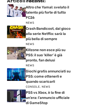
Articoli recenti
PRIMO PIANO
Altro che Yamal: svelato il
talento più forte di tutto
FC26
NEWS
Crash Bandicoot, dal gioco
alla serie Netflix: sarà la
più bella di sempre
NEWS
Killzone non esce più su
PS5: il suo ‘killer’ è già
pronto, fan delusi
NEWS
Giochi gratis annunciati su
PS5: come ottenerli e
quando scaricarli
CONSOLE
,
NEWS
PS5 vs Xbox, è la fine di
un’era: l’annuncio ufficiale
di GameStop