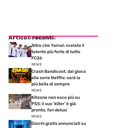
Articoli recenti
PRIMO PIANO
Altro che Yamal: svelato il
talento più forte di tutto
FC26
NEWS
Crash Bandicoot, dal gioco
alla serie Netflix: sarà la
più bella di sempre
NEWS
Killzone non esce più su
PS5: il suo ‘killer’ è già
pronto, fan delusi
NEWS
Giochi gratis annunciati su