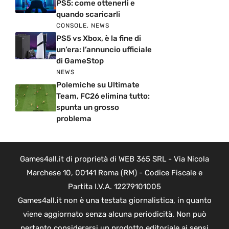
PS5: come ottenerli e
quando scaricarli
CONSOLE
,
NEWS
PS5 vs Xbox, è la fine di
un’era: l’annuncio ufficiale
di GameStop
NEWS
Polemiche su Ultimate
Team, FC26 elimina tutto:
spunta un grosso
problema
Games4all.it di proprietà di WEB 365 SRL - Via Nicola
Marchese 10, 00141 Roma (RM) - Codice Fiscale e
Partita I.V.A. 12279101005
Games4all.it non è una testata giornalistica, in quanto
viene aggiornato senza alcuna periodicità. Non può
pertanto considerarsi un prodotto editoriale ai sensi