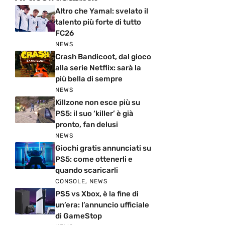
Altro che Yamal: svelato il
talento più forte di tutto
FC26
NEWS
Crash Bandicoot, dal gioco
alla serie Netflix: sarà la
più bella di sempre
NEWS
Killzone non esce più su
PS5: il suo ‘killer’ è già
pronto, fan delusi
NEWS
Giochi gratis annunciati su
PS5: come ottenerli e
quando scaricarli
CONSOLE
,
NEWS
PS5 vs Xbox, è la fine di
un’era: l’annuncio ufficiale
di GameStop