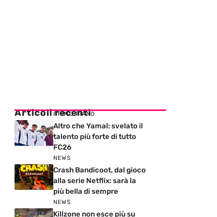
Articoli recenti
PRIMO PIANO
Altro che Yamal: svelato il
talento più forte di tutto
FC26
NEWS
Crash Bandicoot, dal gioco
alla serie Netflix: sarà la
più bella di sempre
NEWS
Killzone non esce più su