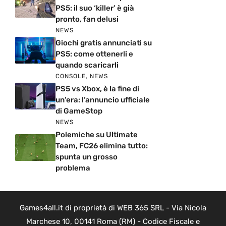
PS5: il suo ‘killer’ è già
pronto, fan delusi
NEWS
Giochi gratis annunciati su
PS5: come ottenerli e
quando scaricarli
CONSOLE
,
NEWS
PS5 vs Xbox, è la fine di
un’era: l’annuncio ufficiale
di GameStop
NEWS
Polemiche su Ultimate
Team, FC26 elimina tutto:
spunta un grosso
problema
Games4all.it di proprietà di WEB 365 SRL - Via Nicola
Marchese 10, 00141 Roma (RM) - Codice Fiscale e