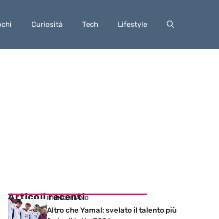
ochi
Curiosità
Tech
Lifestyle
Articoli recenti
PRIMO PIANO
Altro che Yamal: svelato il talento più