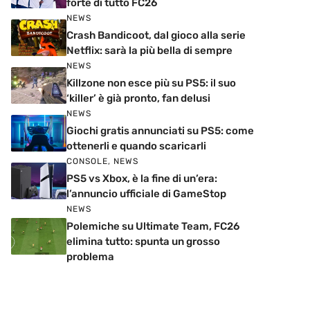
forte di tutto FC26
NEWS
Crash Bandicoot, dal gioco alla serie
Netflix: sarà la più bella di sempre
NEWS
Killzone non esce più su PS5: il suo
‘killer’ è già pronto, fan delusi
NEWS
Giochi gratis annunciati su PS5: come
ottenerli e quando scaricarli
CONSOLE
,
NEWS
PS5 vs Xbox, è la fine di un’era:
l’annuncio ufficiale di GameStop
NEWS
Polemiche su Ultimate Team, FC26
elimina tutto: spunta un grosso
problema