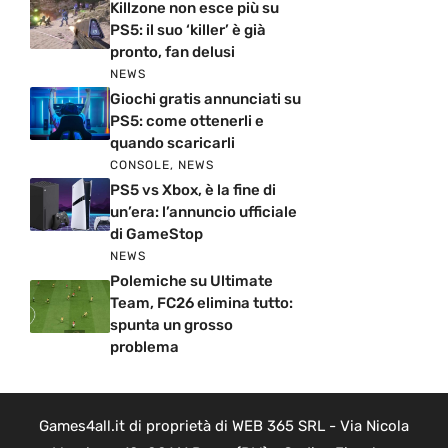
Killzone non esce più su
PS5: il suo ‘killer’ è già
pronto, fan delusi
NEWS
Giochi gratis annunciati su
PS5: come ottenerli e
quando scaricarli
CONSOLE
,
NEWS
PS5 vs Xbox, è la fine di
un’era: l’annuncio ufficiale
di GameStop
NEWS
Polemiche su Ultimate
Team, FC26 elimina tutto:
spunta un grosso
problema
Games4all.it di proprietà di WEB 365 SRL - Via Nicola