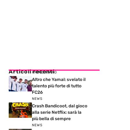
Articoli recenti
PRIMO PIANO
Altro che Yamal: svelato il
talento più forte di tutto
FC26
NEWS
Crash Bandicoot, dal gioco
alla serie Netflix: sarà la
più bella di sempre
NEWS