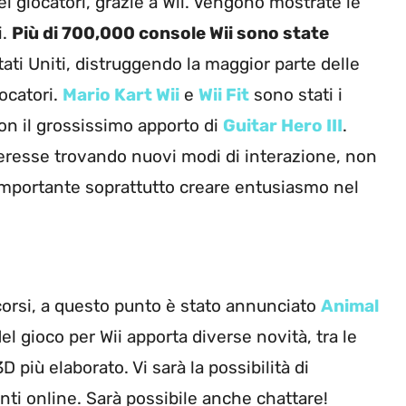
i giocatori, grazie a Wii. Vengono mostrate le
i.
Più di 700,000 console Wii sono state
tati Uniti, distruggendo la maggior parte delle
iocatori.
Mario Kart Wii
e
Wii Fit
sono stati i
con il grossissimo apporto di
Guitar Hero III
.
teresse trovando nuovi modi di interazione, non
 importante soprattutto creare entusiasmo nel
orsi, a questo punto è stato annunciato
Animal
el gioco per Wii apporta diverse novità, tra le
 più elaborato. Vi sarà la possibilità di
enti online. Sarà possibile anche chattare!