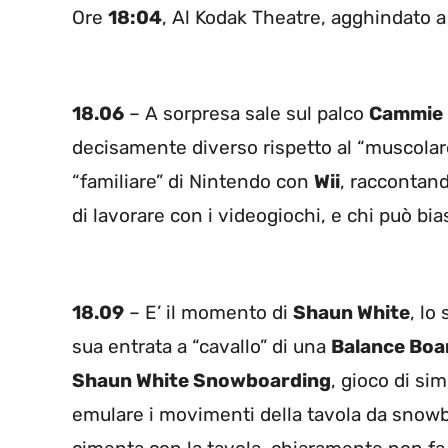
Ore
18:04
, Al Kodak Theatre, agghindato a
18.06
– A sorpresa sale sul palco
Cammie
decisamente diverso rispetto al “muscola
“familiare” di Nintendo con
Wii
, raccontand
di lavorare con i videogiochi, e chi può bia
18.09
– E’ il momento di
Shaun White
, lo
sua entrata a “cavallo” di una
Balance Boa
Shaun White Snowboarding
, gioco di si
emulare i movimenti della tavola da snow