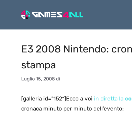
Vai
al
contenuto
E3 2008 Nintendo: cron
stampa
Luglio 15, 2008
di
[galleria id=”152″]Ecco a voi
in diretta la
co
cronaca minuto per minuto dell’evento: