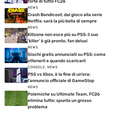
forte di tutto FC26
NEWS
Crash Bandicoot, dal gioco alla serie
Netflix: sarà la più bella di sempre
NEWS
Killzone non esce più su PS5: il suo
‘killer’ è già pronto, fan delusi
NEWS
Giochi gratis annunciati su PS5: come
ottenerli e quando scaricarli
CONSOLE
,
NEWS
PS5 vs Xbox, è la fine di un’era:
l’annuncio ufficiale di GameStop
NEWS
Polemiche su Ultimate Team, FC26
elimina tutto: spunta un grosso
problema