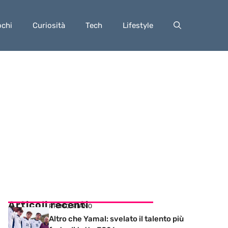
ochi
Curiosità
Tech
Lifestyle
Articoli recenti
PRIMO PIANO
Altro che Yamal: svelato il talento più