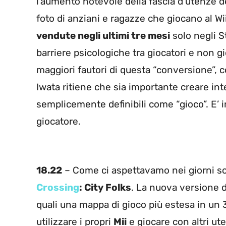
l’aumento notevole della fascia d’utenze de
foto di anziani e ragazze che giocano al Wi
vendute negli ultimi tre mesi
solo negli S
barriere psicologiche tra giocatori e non g
maggiori fautori di questa “conversione”, 
Iwata ritiene che sia importante creare in
semplicemente definibili come “gioco”. E’
giocatore.
18.22
– Come ci aspettavamo nei giorni sc
Crossing
: City Folks
. La nuova versione d
quali una mappa di gioco più estesa in un 3D
utilizzare i propri
Mii
e giocare con altri ut