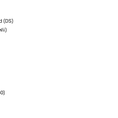
d (DS)
ii)
0)