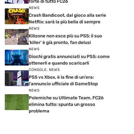
forte di tutto FC26
NEWS
Crash Bandicoot, dal gioco alla serie
Netflix: sarà la più bella di sempre
NEWS
Killzone non esce più su PS5: il suo
‘killer’ è già pronto, fan delusi
NEWS
Giochi gratis annunciati su PS5: come
ottenerli e quando scaricarli
CONSOLE
,
NEWS
PS5 vs Xbox, è la fine di un’era:
l’annuncio ufficiale di GameStop
NEWS
Polemiche su Ultimate Team, FC26
elimina tutto: spunta un grosso
problema