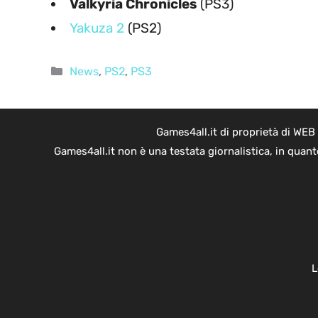
Valkyria Chronicles
(PS3)
Yakuza 2
(PS2)
Categorie
News
,
PS2
,
PS3
Games4all.it di proprietà di WEB
Games4all.it non è una testata giornalistica, in quan
L