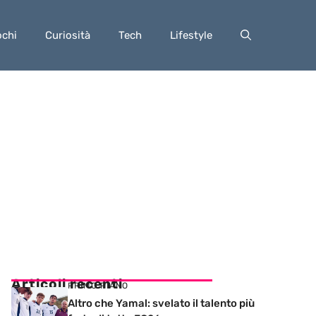
ochi
Curiosità
Tech
Lifestyle
Articoli recenti
PRIMO PIANO
Altro che Yamal: svelato il talento più