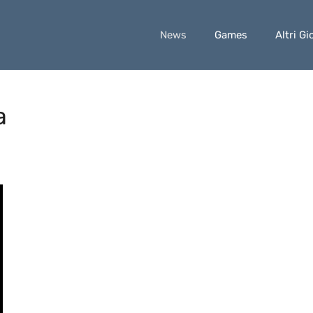
News
Games
Altri Gi
a