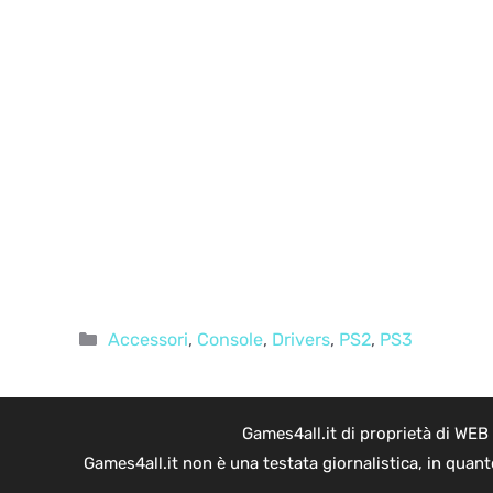
Categorie
Accessori
,
Console
,
Drivers
,
PS2
,
PS3
Games4all.it di proprietà di WEB
Games4all.it non è una testata giornalistica, in quan