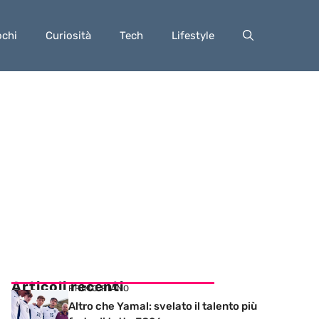
ochi
Curiosità
Tech
Lifestyle
Articoli recenti
PRIMO PIANO
Altro che Yamal: svelato il talento più