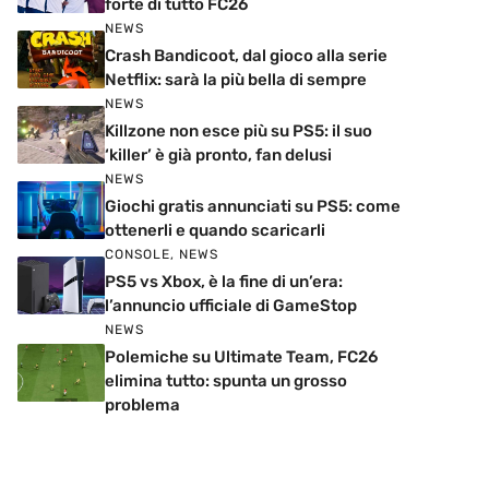
forte di tutto FC26
NEWS
Crash Bandicoot, dal gioco alla serie
Netflix: sarà la più bella di sempre
NEWS
Killzone non esce più su PS5: il suo
‘killer’ è già pronto, fan delusi
NEWS
Giochi gratis annunciati su PS5: come
ottenerli e quando scaricarli
CONSOLE
,
NEWS
PS5 vs Xbox, è la fine di un’era:
l’annuncio ufficiale di GameStop
NEWS
Polemiche su Ultimate Team, FC26
elimina tutto: spunta un grosso
problema