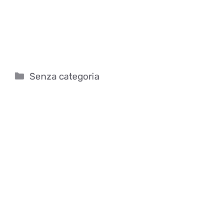
Categorie
Senza categoria