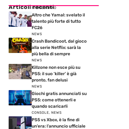
Articoli recenti
PRIMO PIANO
Altro che Yamal: svelato il
talento più forte di tutto
FC26
NEWS
Crash Bandicoot, dal gioco
alla serie Netflix: sarà la
più bella di sempre
NEWS
Killzone non esce più su
PS5: il suo ‘killer’ è già
pronto, fan delusi
NEWS
Giochi gratis annunciati su
PS5: come ottenerli e
quando scaricarli
CONSOLE
,
NEWS
PS5 vs Xbox, è la fine di
un’era: l’annuncio ufficiale