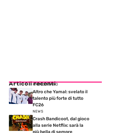
Articoli recenti
PRIMO PIANO
Altro che Yamal: svelato il
talento più forte di tutto
FC26
NEWS
Crash Bandicoot, dal gioco
alla serie Netflix: sarà la
più bella di sempre