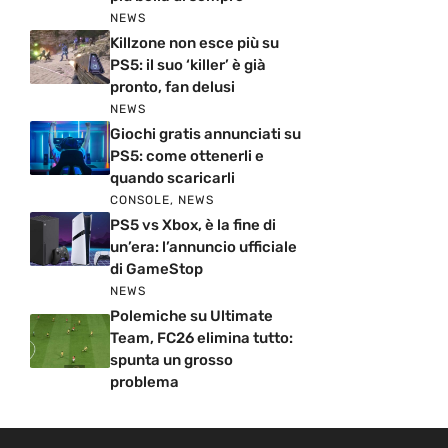
NEWS
Killzone non esce più su
PS5: il suo ‘killer’ è già
pronto, fan delusi
NEWS
Giochi gratis annunciati su
PS5: come ottenerli e
quando scaricarli
CONSOLE
,
NEWS
PS5 vs Xbox, è la fine di
un’era: l’annuncio ufficiale
di GameStop
NEWS
Polemiche su Ultimate
Team, FC26 elimina tutto:
spunta un grosso
problema