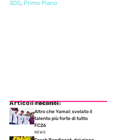
3DS
,
Primo Piano
Articoli recenti
PRIMO PIANO
Altro che Yamal: svelato il
talento più forte di tutto
FC26
NEWS
Crash Bandicoot, dal gioco