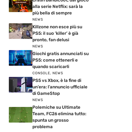
alla serie Netflix: sarà la
più bella di sempre
NEWS
Killzone non esce più su
PS5: il suo ‘killer’ è già
pronto, fan delusi
NEWS
Giochi gratis annunciati su
PS5: come ottenerli e
quando scaricarli
CONSOLE
,
NEWS
PS5 vs Xbox, è la fine di
un’era: l’annuncio ufficiale
di GameStop
NEWS
Polemiche su Ultimate
Team, FC26 elimina tutto:
spunta un grosso
problema