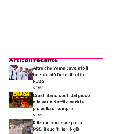
Articoli recenti
PRIMO PIANO
Altro che Yamal: svelato il
talento più forte di tutto
FC26
NEWS
Crash Bandicoot, dal gioco
alla serie Netflix: sarà la
più bella di sempre
NEWS
Killzone non esce più su
PS5: il suo ‘killer’ è già