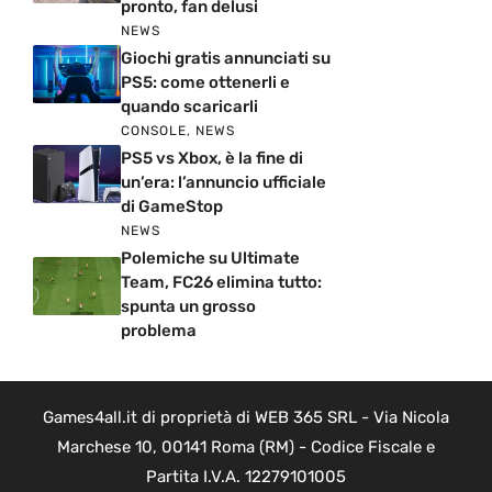
pronto, fan delusi
NEWS
Giochi gratis annunciati su
PS5: come ottenerli e
quando scaricarli
CONSOLE
,
NEWS
PS5 vs Xbox, è la fine di
un’era: l’annuncio ufficiale
di GameStop
NEWS
Polemiche su Ultimate
Team, FC26 elimina tutto:
spunta un grosso
problema
Games4all.it di proprietà di WEB 365 SRL - Via Nicola
Marchese 10, 00141 Roma (RM) - Codice Fiscale e
Partita I.V.A. 12279101005